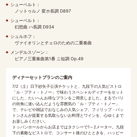
シューベルト：
ノットゥルノ 変ホ長調 D897
シューベルト：
幻想曲 ハ長調 D934
シュルホフ：
ヴァイオリンとチェロのための二重奏曲
メンデルスゾーン：
ピアノ三重奏曲第1番 ニ短調 Op.49
ディナーセットプランのご案内
7/2（土）日下紗矢子公演チケットと、九段下の人気ビストロ
「ル・プティ・トノー」で味わうスペシャルディナーをセット
にした、たいへんお得なプランをご用意しました。まるでパリ
の街角に迷い込んだような雰囲気の「ル・プティ・トノー」
で、テレビや雑誌でおなじみの人気シェフ、フィリップ・バッ
トンさんが提案する気取らないお料理とワインを、心ゆくまで
お楽しみください。
トッパンホールからお店まではタクシーで1～2メーター。九段
下の素敵なビストロで、コンサート後のひとときを、ハッピー