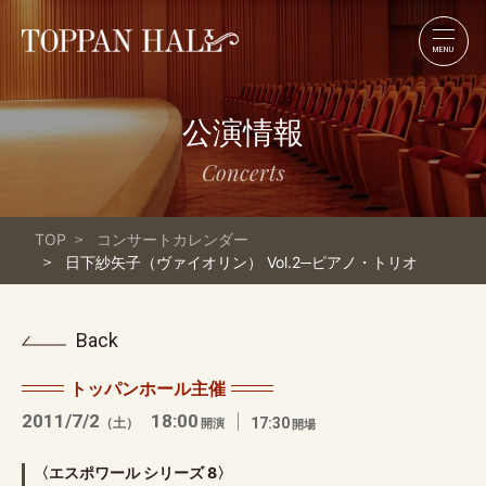
MENU
公演情報
Concerts
TOP
コンサートカレンダー
日下紗矢子（ヴァイオリン） Vol.2─ピアノ・トリオ
Back
トッパンホール主催
2011/7/2
18:00
（土）
17:30
開演
開場
〈エスポワール シリーズ 8〉