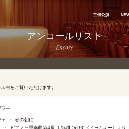
主催公演
NE
アンコールリスト
Encore
ール曲をご覧いただけます。
ダラー
ジェ
春の朝に
ク
ピアノ三重奏曲第4番 ホ短調 Op.90《ドゥムキー》より