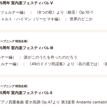
25周年 室内楽フェスティバル V
（ツェルナー編）
《8つの歌》より〈献呈〉Op.10-1
ヒャルト・ハイマン（リーヒマキ編）
世界のどこか
オープニング 特別企画〉
5周年 室内楽フェスティバル III
ルナー編）
誰がこのうたを作ったのだろう
ェルナー編）
《49のドイツ民謡集》より〈谷の底では〉〈
オープニング 特別企画〉
25周年 室内楽フェスティバル II
アノ四重奏曲 変ホ長調 Op.47より 第3楽章 Andante cantabil