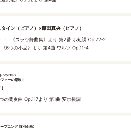
ュタイン（ピアノ）×藤田真央（ピアノ）
ク
《スラヴ舞曲集》より 第2番 ホ短調 Op.72-2
《6つの小品》より 第4曲 ワルツ Op.11-4
ol.136
ファーの息吹 I
ノ）
つの間奏曲 Op.117より 第1曲 変ホ長調
オープニング 特別企画〉