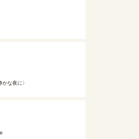
静かな夜に〉
e