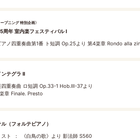
オープニング 特別企画〉
25周年 室内楽フェスティバル I
アノ四重奏曲第1番 ト短調 Op.25より 第4楽章 Rondo alla zing
テグラ II
四重奏曲 ロ短調 Op.33-1 Hob.III-37より
章 Finale. Presto
テル（フォルテピアノ）
リスト
《白鳥の歌》より 影法師 S560