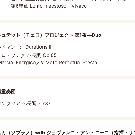
第6楽章 Lento maestoso－Vivace
ュテット（チェロ）プロジェクト 第1夜―Duo
ルドマン
Durations II
ロ・ソナタ ハ長調 Op.65
Marcia. Energico／V Moto Perpetuo. Presto
四重奏団
ンタジア ヘ長調 Z.737
カ（ソプラノ）with ジョヴァンニ・アントニーニ（指揮・リ