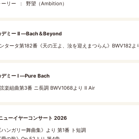
ォーリー
野望（Ambition）
ー II ―Bach＆Beyond
ンタータ第182番《天の王よ、汝を迎えまつらん》BWV182より
ー I ―Pure Bach
弦楽組曲第3番 ニ長調 BWV1068より II Air
 ニューイヤーコンサート 2026
《ハンガリー舞曲集》より 第1番 ト短調
《愛の歌》Op.52より 第4曲