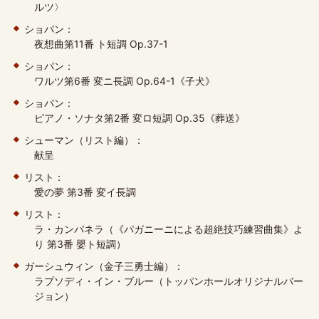
ルツ〉
ショパン：
夜想曲第11番 ト短調 Op.37-1
ショパン：
ワルツ第6番 変ニ長調 Op.64-1《子犬》
ショパン：
ピアノ・ソナタ第2番 変ロ短調 Op.35《葬送》
シューマン（リスト編）：
献呈
リスト：
愛の夢 第3番 変イ長調
リスト：
ラ・カンパネラ（《パガニーニによる超絶技巧練習曲集》よ
り 第3番 嬰ト短調）
ガーシュウィン（金子三勇士編）：
ラプソディ・イン・ブルー（トッパンホールオリジナルバー
ジョン）