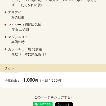
ズIII〈たそがれの歌〉
アマデイ：
海の組曲
マイヤー（圓尾駿弥編）：
序曲 ニ短調
マンデルリ：
楽興の時
カラーチェ（堀 雅貴編）：
頌歌《日本に栄光あれ》
チケット
1,000
円
（当日 1,500円）
全席自由
このページをシェアする♪