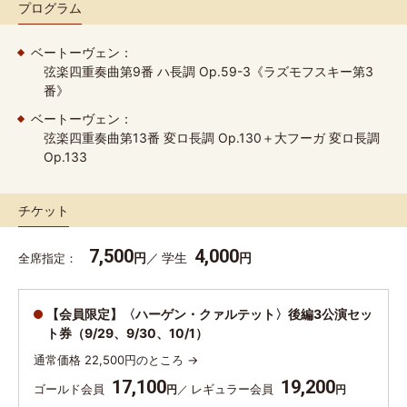
プログラム
ベートーヴェン：
弦楽四重奏曲第9番 ハ長調 Op.59-3《ラズモフスキー第3
番》
ベートーヴェン：
弦楽四重奏曲第13番 変ロ長調 Op.130＋大フーガ 変ロ長調
Op.133
チケット
7,500
4,000
円
学生
円
全席指定
【会員限定】〈ハーゲン・クァルテット〉後編3公演セッ
ト券（9/29、9/30、10/1）
通常価格 22,500円のところ →
17,100
19,200
ゴールド会員
レギュラー会員
円
円