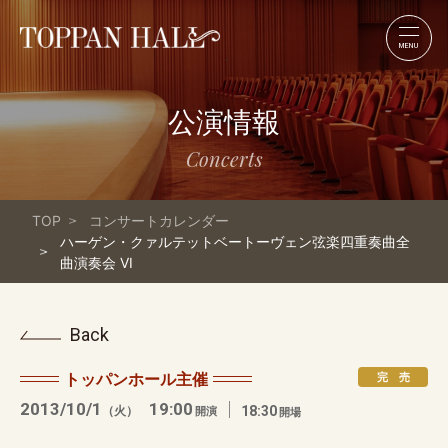
MENU
公演情報
Concerts
TOP
コンサートカレンダー
ハーゲン・クァルテットベートーヴェン弦楽四重奏曲全
曲演奏会 VI
Back
トッパンホール主催
完 売
2013/10/1
19:00
（火）
18:30
開演
開場