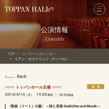
MENU
公演情報
Concerts
TOP
コンサートカレンダー
イアン・ボストリッジ（テノール）
Back
トッパンホール主催
完 売
2014/4/14
19:00
（月）
18:30
開演
開場
〈歌曲（リート）の森〉 ～詩と音楽 Gedichte und Musik～