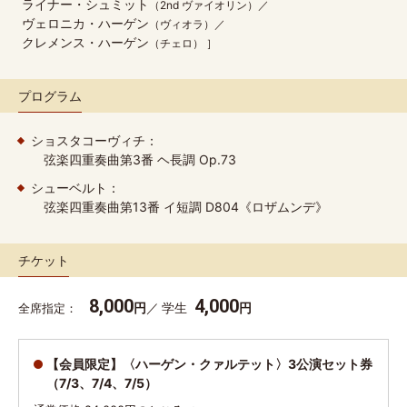
ライナー・シュミット
（2nd ヴァイオリン）
ヴェロニカ・ハーゲン
（ヴィオラ）
クレメンス・ハーゲン
（チェロ）
プログラム
ショスタコーヴィチ：
弦楽四重奏曲第3番 ヘ長調 Op.73
シューベルト：
弦楽四重奏曲第13番 イ短調 D804《ロザムンデ》
チケット
8,000
4,000
円
学生
円
全席指定
【会員限定】〈ハーゲン・クァルテット〉3公演セット券
（7/3、7/4、7/5）