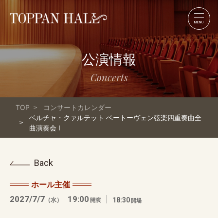
MENU
公演情報
Concerts
TOP
コンサートカレンダー
ベルチャ・クァルテット ベートーヴェン弦楽四重奏曲全
曲演奏会 I
Back
ホール主催
2027/7/7
19:00
（水）
18:30
開演
開場