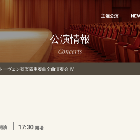
主催公演
NE
公演情報
Concerts
トーヴェン弦楽四重奏曲全曲演奏会 IV
17:30
開演
開場