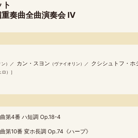
ット
重奏曲全曲演奏会 IV
カン・スヨン
クシシュトフ・ホ
リン）
（ヴァイオリン）
ェロ）
第4番 ハ短調 Op.18-4
第10番 変ホ長調 Op.74《ハープ》