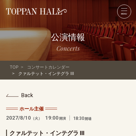
MENU
公演情報
Concerts
TOP
コンサートカレンダー
クァルテット・インテグラ III
Back
ホール主催
2027/8/10
19:00
（火）
18:30
開演
開場
クァルテット・インテグラ III