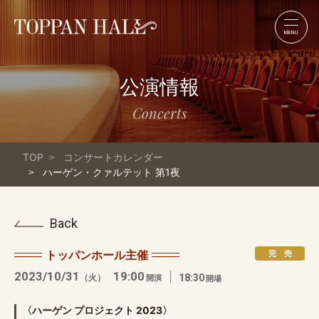
MENU
公演情報
Concerts
TOP
コンサートカレンダー
ハーゲン・クァルテット 第1夜
Back
トッパンホール主催
完 売
2023/10/31
19:00
（火）
18:30
開演
開場
〈ハーゲン プロジェクト 2023〉