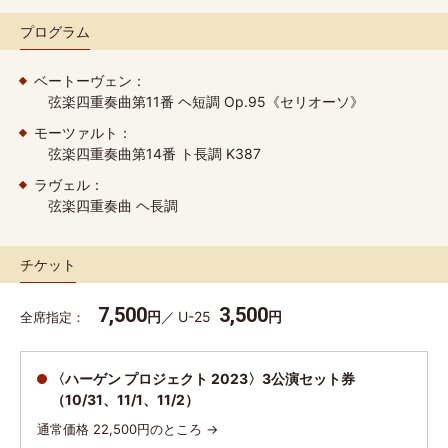
プログラム
ベートーヴェン：
弦楽四重奏曲第11番 ヘ短調 Op.95《セリオーソ》
モーツァルト：
弦楽四重奏曲第14番 ト長調 K387
ラヴェル：
弦楽四重奏曲 ヘ長調
チケット
7,500
3,500
円
U-25
円
全席指定
〈ハーゲン プロジェクト 2023〉3公演セット券
（10/31、11/1、11/2）
通常価格 22,500円のところ →