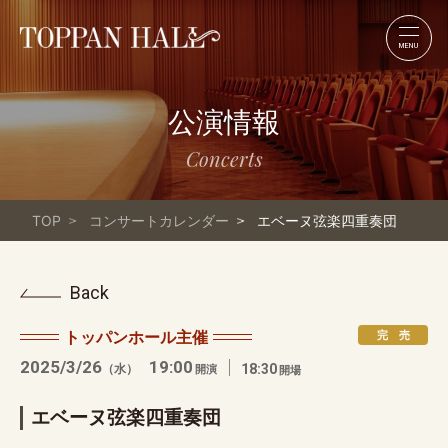
MENU
公演情報
Concerts
TOP
コンサートカレンダー
エベーヌ弦楽四重奏団
Back
トッパンホール主催
完 売
2025/3/26
19:00
（水）
18:30
開演
開場
エベーヌ弦楽四重奏団