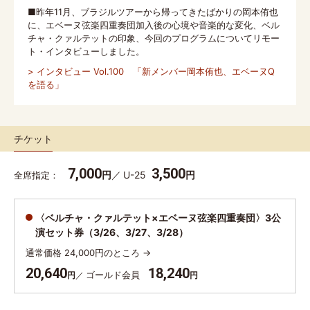
■昨年11月、ブラジルツアーから帰ってきたばかりの岡本侑也
に、エベーヌ弦楽四重奏団加入後の心境や音楽的な変化、ベル
チャ・クァルテットの印象、今回のプログラムについてリモー
ト・インタビューしました。
> インタビュー Vol.100 「新メンバー岡本侑也、エベーヌQ
を語る」
チケット
7,000
3,500
円
U-25
円
全席指定
〈ベルチャ・クァルテット×エベーヌ弦楽四重奏団〉3公
演セット券（3/26、3/27、3/28）
通常価格 24,000円のところ →
20,640
18,240
ゴールド会員
円
円